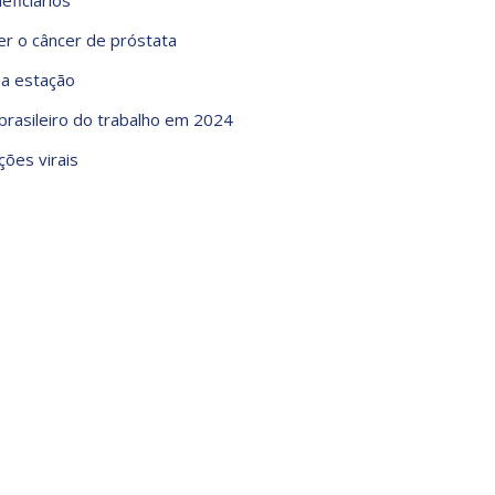
eficiários
r o câncer de próstata
 a estação
 brasileiro do trabalho em 2024
ções virais