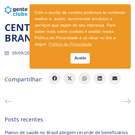
Com o auxílio de cookies podemos te conhecer
melhor e, assim, recomendar produtos e
CENTRO DE SAÚDE RIO
serviços que sejam do seu interesse. Para
saber mais sobre cookies e avaliar nossa
BRANCO
Política de Privacidade é só clicar no link a
seguir.
Política de Privacidade
09/09/2021
Aceito
Compartilhar:
Posts recentes
Planos de saúde no Brasil atingem recorde de beneficiários