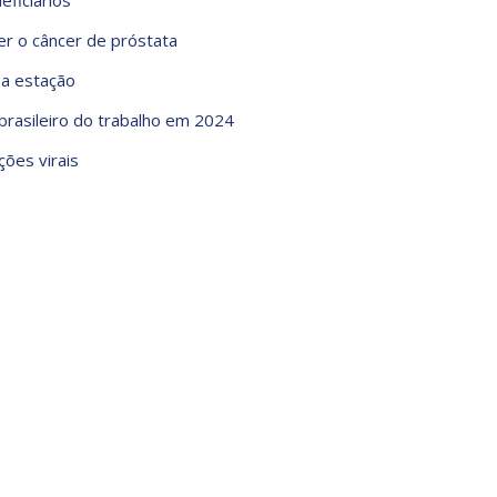
eficiários
r o câncer de próstata
 a estação
 brasileiro do trabalho em 2024
ções virais