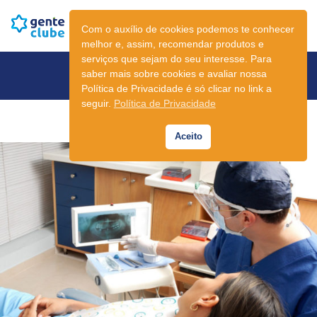
Com o auxílio de cookies podemos te conhecer
melhor e, assim, recomendar produtos e
serviços que sejam do seu interesse. Para
Newsletter
saber mais sobre cookies e avaliar nossa
Política de Privacidade é só clicar no link a
seguir.
Política de Privacidade
Aceito