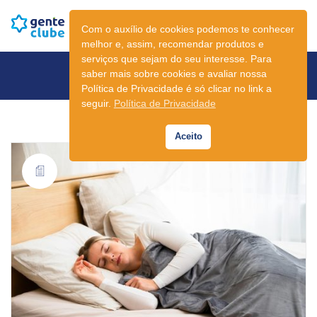
Com o auxílio de cookies podemos te conhecer
melhor e, assim, recomendar produtos e
serviços que sejam do seu interesse. Para
Etiqueta /
mulher
saber mais sobre cookies e avaliar nossa
Política de Privacidade é só clicar no link a
seguir.
Política de Privacidade
Aceito